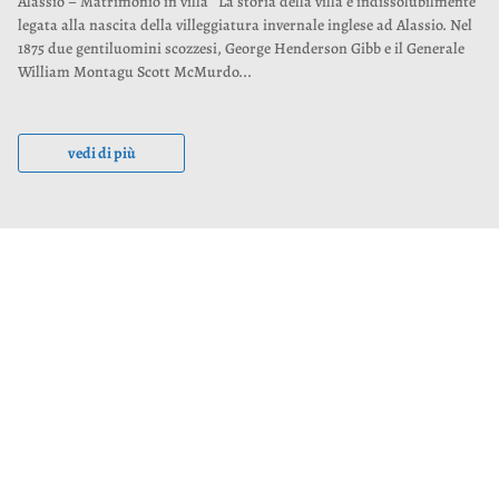
Alassio – Matrimonio in villa La storia della villa è indissolubilmente
legata alla nascita della villeggiatura invernale inglese ad Alassio. Nel
1875 due gentiluomini scozzesi, George Henderson Gibb e il Generale
William Montagu Scott McMurdo...
vedi di più