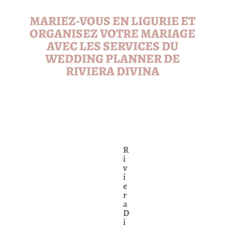
MARIEZ-VOUS EN LIGURIE ET
ORGANISEZ VOTRE MARIAGE
AVEC LES SERVICES DU
WEDDING PLANNER DE
RIVIERA DIVINA
R
i
v
i
e
r
a
D
i