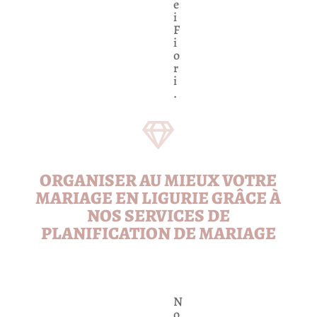
e
i
F
i
o
r
i
.

ORGANISER AU MIEUX VOTRE
MARIAGE EN LIGURIE GRÂCE À
NOS SERVICES DE
PLANIFICATION DE MARIAGE
N
o