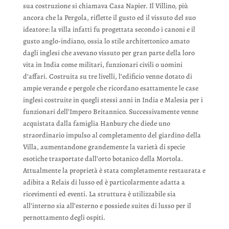
sua costruzione si chiamava Casa Napier. Il Villino, più
ancora che la Pergola, riflette il gusto ed il vissuto del suo
ideatore: la villa infatti fu progettata secondo i canoni e il
gusto anglo-indiano, ossia lo stile architettonico amato
dagli inglesi che avevano vissuto per gran parte della loro
vita in India come militari, funzionari civili o uomini
d’affari. Costruita su tre livelli, l’edificio venne dotato di
ampie verande e pergole che ricordano esattamente le case
inglesi costruite in quegli stessi anni in India e Malesia per i
funzionari dell’Impero Britannico. Successivamente venne
acquistata dalla famiglia Hanbury che diede uno
straordinario impulso al completamento del giardino della
Villa, aumentandone grandemente la varietà di specie
esotiche trasportate dall’orto botanico della Mortola.
Attualmente la proprietà è stata completamente restaurata e
adibita a Relais di lusso ed è particolarmente adatta a
ricevimenti ed eventi. La struttura è utilizzabile sia
all’interno sia all’esterno e possiede suites di lusso per il
pernottamento degli ospiti.