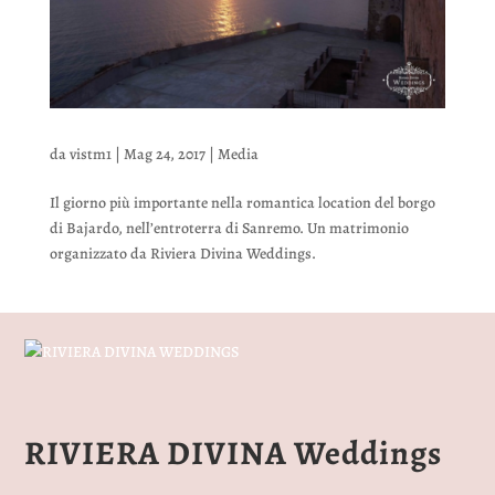
da
vistm1
|
Mag 24, 2017
|
Media
Il giorno più importante nella romantica location del borgo
di Bajardo, nell’entroterra di Sanremo. Un matrimonio
organizzato da Riviera Divina Weddings.
RIVIERA DIVINA Weddings